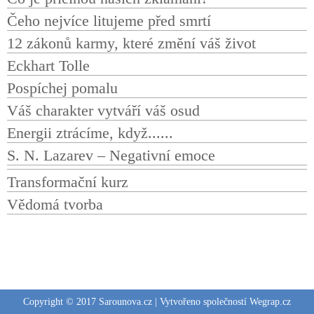
Čeho nejvíce litujeme před smrtí
12 zákonů karmy, které změní váš život
Eckhart Tolle
Pospíchej pomalu
Váš charakter vytváří váš osud
Energii ztrácíme, když......
S. N. Lazarev – Negativní emoce
Transformační kurz
Vědomá tvorba
Copyright © 2017
Sarounova.cz
| Vytvořeno společností
Wegrap.cz