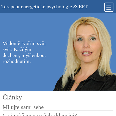
Terapeut energetické psychologie & EFT
☰
Vědomě tvořím svůj
svět. Každým
dechem, myšlenkou,
rozhodnutím.
Články
Milujte sami sebe
Co je příčinou našich zklamání?